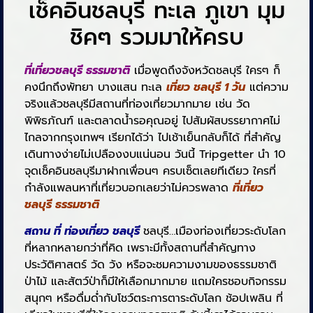
เช็คอินชลบุรี ทะเล ภูเขา มุม
ชิคๆ รวมมาให้ครบ
ที่เที่ยวชลบุรี ธรรมชาติ
เมื่อพูดถึงจังหวัดชลบุรี ใครๆ ก็
คงนึกถึงพัทยา บางแสน ทะเล
เที่ยว ชลบุรี 1 วัน
แต่ความ
จริงแล้วชลบุรีมีสถานที่ท่องเที่ยวมากมาย เช่น วัด
พิพิธภัณฑ์ และตลาดน้ำรอคุณอยู่ ไปสัมผัสบรรยากาศไม่
ไกลจากกรุงเทพฯ เรียกได้ว่า ไปเช้าเย็นกลับก็ได้ ที่สำคัญ
เดินทางง่ายไม่เปลืองงบแน่นอน วันนี้ Tripgetter นำ 10
จุดเช็คอินชลบุรีมาฝากเพื่อนๆ ครบเซ็ตเลยทีเดียว ใครที่
กำลังแพลนหาที่เที่ยวบอกเลยว่าไม่ควรพลาด
ที่เที่ยว
ชลบุรี ธรรมชาติ
สถาน ที่ ท่องเที่ยว ชลบุรี
ชลบุรี…เมืองท่องเที่ยวระดับโลก
ที่หลากหลายกว่าที่คิด เพราะมีทั้งสถานที่สำคัญทาง
ประวัติศาสตร์ วัด วัง หรือจะชมความงามของธรรมชาติ
ป่าไม้ และสัตว์ป่าก็มีให้เลือกมากมาย แถมใครชอบกิจกรรม
สนุกๆ หรือดื่มด่ำกับโชว์ตระการตาระดับโลก ช้อปเพลิน ที่