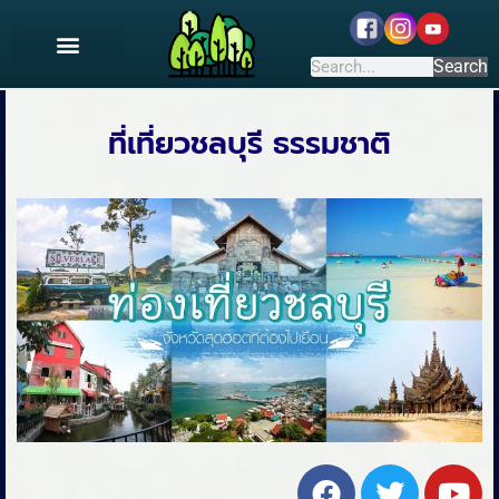
Search
ที่เที่ยวชลบุรี ธรรมชาติ