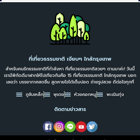
ที่เที่ยวธรรมชาติ เงียบๆ ใกล้กรุงเทพ
สำหรับคนรักธรรมชาติที่กำลังหา ที่เที่ยวธรรมชาติสวยๆ ตามมาค่ะ! วันนี้
เรามีพิกัดดีมาฝากให้ไปเทียวกันคือ 15 ที่เที่ยวธรรมชาติ ใกล้กรุงเทพ บอก
เลยว่า บรรยากาศสดชื่น สูดหายใจได้เต็มปอด ถ่ายรูปสวย ดีต่อใจทุกที่
ภูซับเหล็ก
พุเตย
ห้วยคอกหมู
พะเนินทุ่ง
ติดตามข่าวสาร